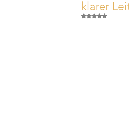
klarer Le
Activos Singulares Mallorca
Obtuvo NaN de 5 es
Aspectos legales y fiscales