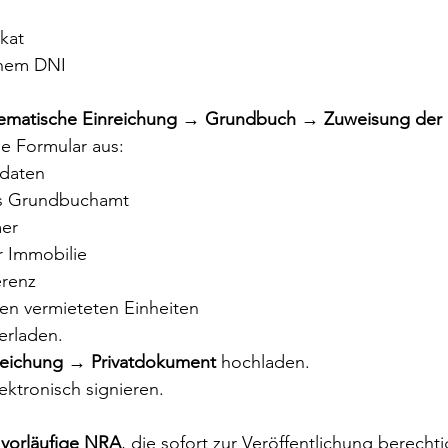
ikat
chem DNI
lematische Einreichung → Grundbuch → Zuweisung der
lle Formular aus:
daten
s Grundbuchamt
er
r Immobilie
erenz
den vermieteten Einheiten
erladen.
eichung → Privatdokument
 hochladen.
ektronisch signieren.
 
vorläufige NRA
, die sofort zur Veröffentlichung berechti