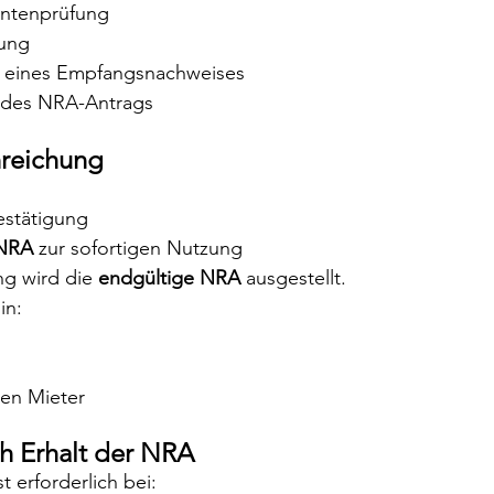
ntenprüfung
hung
e eines Empfangsnachweises
 des NRA-Antrags
nreichung
estätigung
 NRA
 zur sofortigen Nutzung
g wird die 
endgültige NRA
 ausgestellt.
in:
den Mieter
ch Erhalt der NRA
t erforderlich bei: