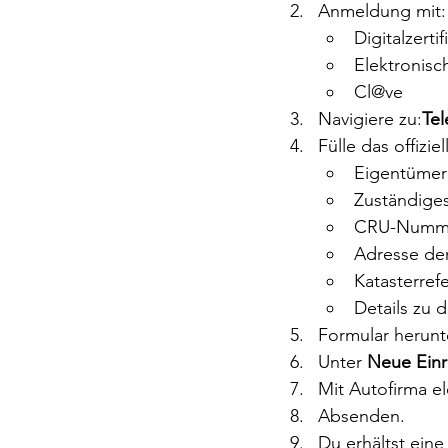
Anmeldung mit:
Digitalzertif
Elektronis
Cl@ve
Navigiere zu:
Te
Fülle das offizie
Eigentümer
Zuständige
CRU-Numm
Adresse de
Katasterref
Details zu 
Formular herunt
Unter 
Neue Einr
Mit Autofirma el
Absenden.
Du erhältst eine