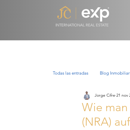
INTERNATIONAL REAL ESTATE
Todas las entradas
Blog Inmobiliar
Jorge Cifre
21 nov 
Propiedades de Lujo en Mallorca
Wie man 
(NRA) auf
Villas en Mallorca: Lujo, Estilo