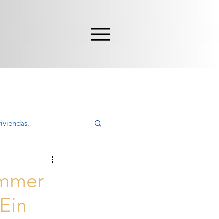
iviendas.
ivir, Comprar
ummer
 Ein