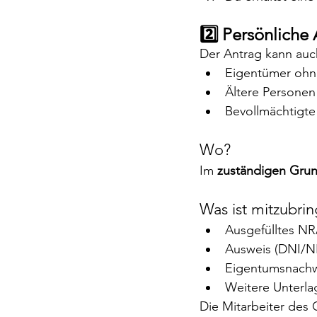
2️⃣ Persönlich
Der Antrag kann auc
Eigentümer ohne 
Ältere Personen
Bevollmächtigte 
Wo?
Im 
zuständigen Gru
Was ist mitzubri
Ausgefülltes N
Ausweis (DNI/N
Eigentumsnachwe
Weitere Unterla
Die Mitarbeiter des