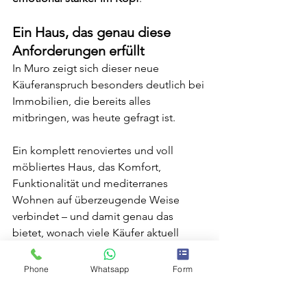
Ein Haus, das genau diese 
Anforderungen erfüllt
In Muro zeigt sich dieser neue 
Käuferanspruch besonders deutlich bei 
Immobilien, die bereits alles 
mitbringen, was heute gefragt ist.
Ein komplett renoviertes und voll 
möbliertes Haus, das Komfort, 
Funktionalität und mediterranes 
Wohnen auf überzeugende Weise 
verbindet – und damit genau das 
bietet, wonach viele Käufer aktuell 
suchen:
4 Schlafzimmer mit eigenem Bad
Phone
Whatsapp
Form
Offene Küche mit Zugang zur 
Terrasse