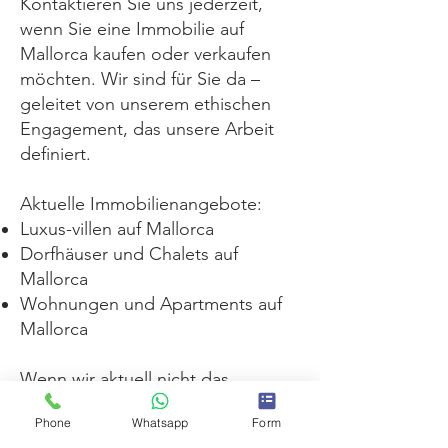
Kontaktieren Sie uns jederzeit,
wenn Sie eine Immobilie auf
Mallorca kaufen oder verkaufen
möchten. Wir sind für Sie da –
geleitet von unserem ethischen
Engagement, das unsere Arbeit
definiert.
Aktuelle Immobilienangebote:
Luxus-villen auf Mallorca
Dorfhäuser und Chalets auf
Mallorca
Wohnungen und Apartments auf
Mallorca
Wenn wir aktuell nicht das
passende Objekt für Sie haben,
Phone
Whatsapp
Form
kontaktieren Sie uns – wir finden