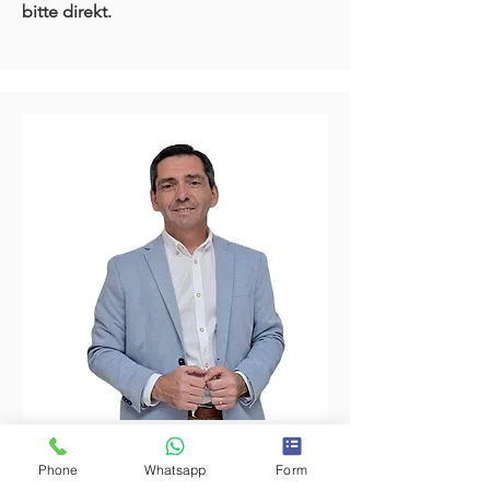
bitte direkt.
Phone
Whatsapp
Form
Professionelle Beratung