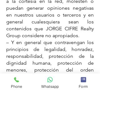
a la cortesía en la red, molesten o
puedan generar opiniones negativas
en nuestros usuarios o terceros y en
general cualesquiera sean los
contenidos que JORGE CIFRE Realty
Group considere no apropiados.
– Y en general que contravengan los
principios de legalidad, honradez,
responsabilidad, protección de la
dignidad humana, protección de
menores, protección del orden
público, protección de la vida privada,
protección del consumidor y los
Phone
Whatsapp
Form
derechos de propiedad intelectual e
industrial.
Asimismo, JORGE CIFRE Realty Group
se reserva la potestad de retirar, sin
previo aviso del sitio web o de la red
social corporativa aquellos contenidos
que se consideren no apropiados.