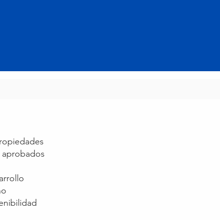
propiedades
s aprobados
rrollo
no
enibilidad