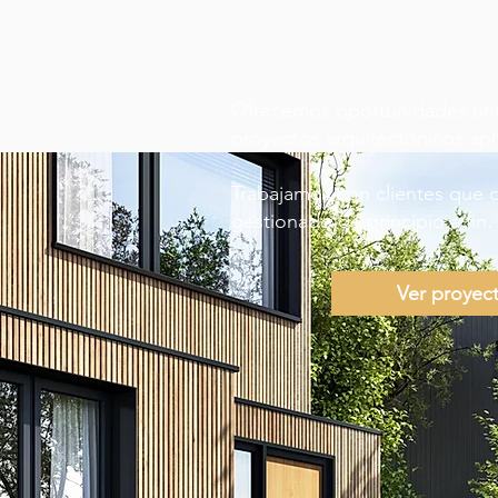
Ofrecemos oportunidades únic
proyectos arquitectónicos apr
Trabajamos con clientes que 
gestionado de principio a fin.
Ver proyect