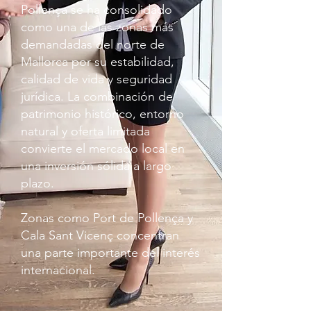
Pollença se ha consolidado
como una de las zonas más
demandadas del norte de
Mallorca por su estabilidad,
calidad de vida y seguridad
jurídica. La combinación de
patrimonio histórico, entorno
natural y oferta limitada
convierte el mercado local en
una inversión sólida a largo
plazo.
Zonas como Port de Pollença y
Cala Sant Vicenç concentran
una parte importante del interés
internacional.