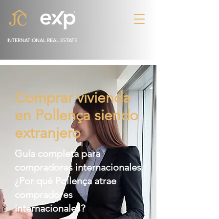
INTERNATIONAL REAL ESTATE
Comprar vivienda
en Pollença siendo
extranjero
Guía completa para
compradores internacionales
¿Por qué Pollença atrae
compradores
internacionales?