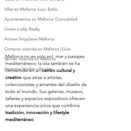
Villas en Mallorca: Lujo, Estilo
Apartamentos en Mallorca: Comodidad
Únete a eXp Realty
Activos Singulares Mallorca
Comprar vivienda en Mallorca | Guía
Mallorca no es solo sol, mar y paisajes 
Vender vivienda en Mallorca
mediterráneos; la isla también se ha 
Aspectos legales y fiscales
convertido en un 
centro cultural y 
creativo
 que atrae a artistas, 
coleccionistas y amantes del diseño de 
todo el mundo. Sus galerías, museos, 
talleres y espacios expositivos ofrecen 
una experiencia única que combina 
tradición, innovación y lifestyle 
mediterráneo
.