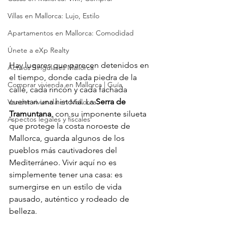
Villas en Mallorca: Lujo, Estilo
Apartamentos en Mallorca: Comodidad
Únete a eXp Realty
Hay lugares que parecen detenidos en 
Activos Singulares Mallorca
el tiempo, donde cada piedra de la 
Comprar vivienda en Mallorca | Guía
calle, cada rincón y cada fachada 
cuentan una historia. La 
Serra de 
Vender vivienda en Mallorca
Tramuntana
, con su imponente silueta 
Aspectos legales y fiscales
que protege la costa noroeste de 
Mallorca, guarda algunos de los 
pueblos más cautivadores del 
Mediterráneo. Vivir aquí no es 
simplemente tener una casa: es 
sumergirse en un estilo de vida 
pausado, auténtico y rodeado de 
belleza.