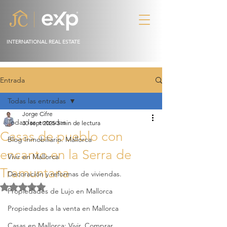
INTERNATIONAL REAL ESTATE
Entrada
Todas las entradas
Jorge Cifre
Todas las entradas
30 sept 2025
3 min de lectura
Casas de pueblo con
Blog Inmobiliario. Mallorca
encanto en la Serra de
Vivir en Mallorca
Tramuntana
Decoración y reformas de viviendas.
Obtuvo NaN de 5 estrellas.
Propiedades de Lujo en Mallorca
Propiedades a la venta en Mallorca
Casas en Mallorca: Vivir, Comprar