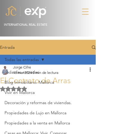
INTERNATIONAL REAL ESTATE
Entrada
Todas las entradas
Jorge Cifre
Todas las entradas
18 mar 2024
5 min de lectura
El Contrato de Arras
Blog Inmobiliario. Mallorca
Obtuvo NaN de 5 estrellas.
Vivir en Mallorca
Decoración y reformas de viviendas.
Propiedades de Lujo en Mallorca
Propiedades a la venta en Mallorca
Casas en Mallorca: Vivir, Comprar