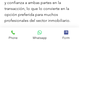
y confianza a ambas partes en la 
transacción, lo que lo convierte en la 
opción preferida para muchos 
profesionales del sector inmobiliario.
En mi experiencia, he encontrado que 
Phone
Whatsapp
Form
la utilización de un contrato de arras 
penitenciales es fundamental para 
garantizar una transacción inmobiliaria 
exitosa y sin complicaciones. Al 
establecer claramente los términos y 
condiciones de la transacción y 
proporcionar protección legal para 
ambas partes, este tipo de contrato es 
una herramienta invaluable en el 
proceso de compraventa de 
propiedades.
mercado inmobiliario
sector inmobiliario