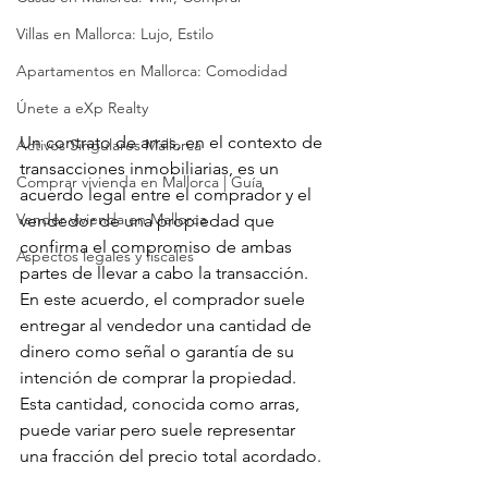
Villas en Mallorca: Lujo, Estilo
Apartamentos en Mallorca: Comodidad
Únete a eXp Realty
Un contrato de arras, en el contexto de 
Activos Singulares Mallorca
transacciones inmobiliarias, es un 
Comprar vivienda en Mallorca | Guía
acuerdo legal entre el comprador y el 
Vender vivienda en Mallorca
vendedor de una propiedad que 
confirma el compromiso de ambas 
Aspectos legales y fiscales
partes de llevar a cabo la transacción. 
En este acuerdo, el comprador suele 
entregar al vendedor una cantidad de 
dinero como señal o garantía de su 
intención de comprar la propiedad. 
Esta cantidad, conocida como arras, 
puede variar pero suele representar 
una fracción del precio total acordado.