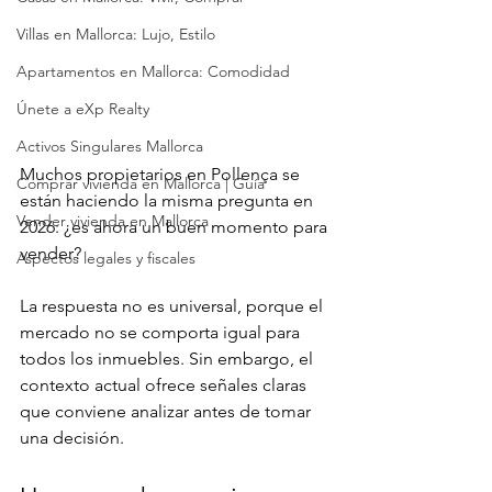
Villas en Mallorca: Lujo, Estilo
Apartamentos en Mallorca: Comodidad
Únete a eXp Realty
Activos Singulares Mallorca
Muchos propietarios en Pollença se 
Comprar vivienda en Mallorca | Guía
están haciendo la misma pregunta en 
Vender vivienda en Mallorca
2026: ¿es ahora un buen momento para 
vender?
Aspectos legales y fiscales
La respuesta no es universal, porque el 
mercado no se comporta igual para 
todos los inmuebles. Sin embargo, el 
contexto actual ofrece señales claras 
que conviene analizar antes de tomar 
una decisión.