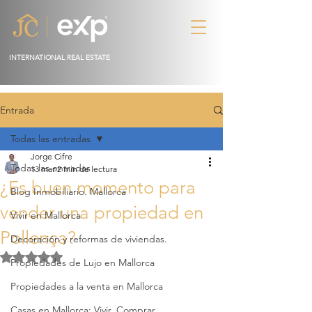
INTERNATIONAL REAL ESTATE
Entrada
Todas las entradas
Jorge Cifre
Todas las entradas
13 mar
2 min de lectura
¿Es buen momento para
Blog Inmobiliario. Mallorca
vender una propiedad en
Vivir en Mallorca
Pollença?
Decoración y reformas de viviendas.
Obtuvo NaN de 5 estrellas.
Propiedades de Lujo en Mallorca
Propiedades a la venta en Mallorca
Casas en Mallorca: Vivir, Comprar