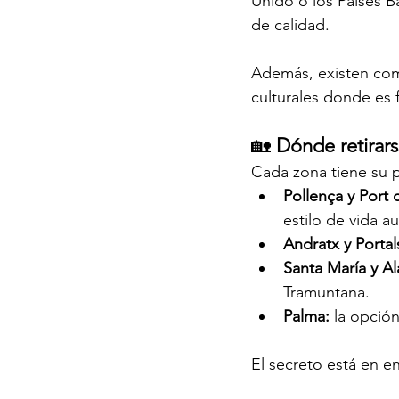
Unido o los Países Baj
de calidad.
Además, existen comu
culturales donde es f
🏡 
Dónde retirar
Cada zona tiene su 
Pollença y Port 
estilo de vida au
Andratx y Porta
Santa María y Al
Tramuntana.
Palma:
 la opció
El secreto está en en