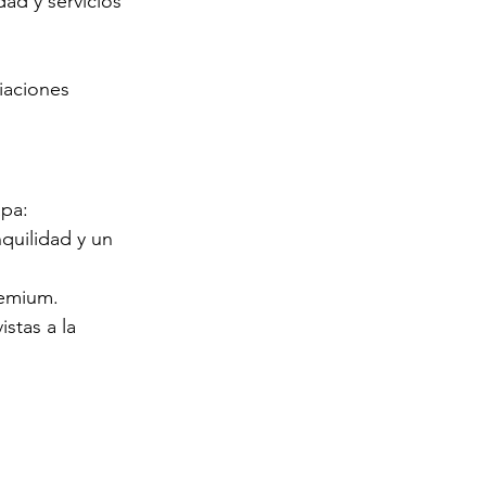
dad y servicios 
iaciones 
apa:
quilidad y un 
remium.
stas a la 