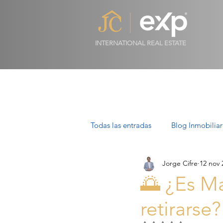
INTERNATIONAL REAL ESTATE
Todas las entradas
Blog Inmobiliar
Jorge Cifre
12 nov 
Propiedades de Lujo en Mallorca
🌅 ¿Es Ma
retirarse?
Villas en Mallorca: Lujo, Estilo