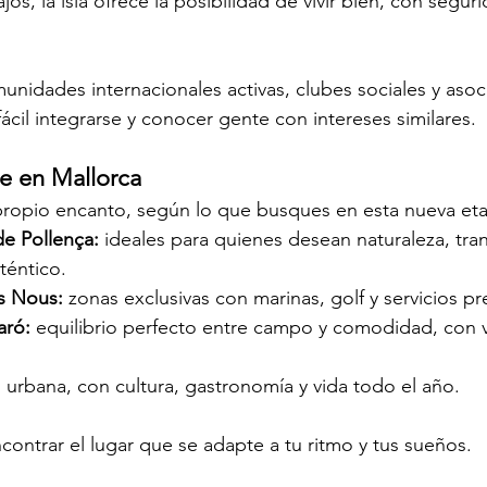
os, la isla ofrece la posibilidad de vivir bien, con seguri
nidades internacionales activas, clubes sociales y asoc
ácil integrarse y conocer gente con intereses similares.
se en Mallorca
propio encanto, según lo que busques en esta nueva et
de Pollença:
 ideales para quienes desean naturaleza, tran
téntico.
ls Nous:
 zonas exclusivas con marinas, golf y servicios p
aró:
 equilibrio perfecto entre campo y comodidad, con vi
n urbana, con cultura, gastronomía y vida todo el año.
contrar el lugar que se adapte a tu ritmo y tus sueños.