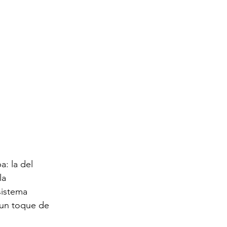
: la del 
la 
sistema 
 un toque de 