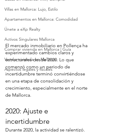
Villas en Mallorca: Lujo, Estilo
Apartamentos en Mallorca: Comodidad
Únete a eXp Realty
Activos Singulares Mallorca
El mercado inmobiliario en Pollença ha 
Comprar vivienda en Mallorca | Guía
experimentado cambios claros y 
Vender vivienda en Mallorca
estructurales desde 2020. Lo que 
comenzó como un periodo de 
Aspectos legales y fiscales
incertidumbre terminó convirtiéndose 
en una etapa de consolidación y 
crecimiento, especialmente en el norte 
de Mallorca.
2020: Ajuste e 
incertidumbre
Durante 2020, la actividad se ralentizó. 