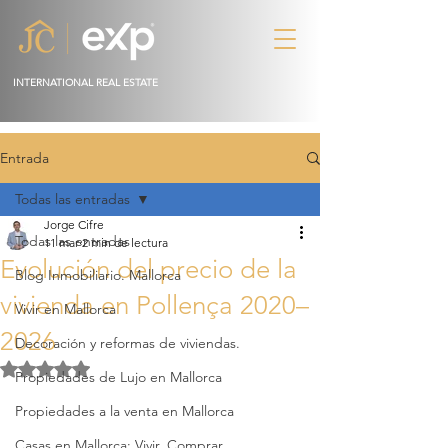
INTERNATIONAL REAL ESTATE
Entrada
Todas las entradas
Jorge Cifre
Todas las entradas
11 mar
2 min de lectura
Evolución del precio de la
Blog Inmobiliario. Mallorca
vivienda en Pollença 2020–
Vivir en Mallorca
2026
Decoración y reformas de viviendas.
Obtuvo NaN de 5 estrellas.
Propiedades de Lujo en Mallorca
Propiedades a la venta en Mallorca
Casas en Mallorca: Vivir, Comprar