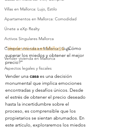
Villas en Mallorca: Lujo, Estilo
Apartamentos en Mallorca: Comodidad
Únete a eXp Realty
Activos Singulares Mallorca
"
Vender mi casa en Mallorca
: ¿Cómo 
Comprar vivienda en Mallorca | Guía
superar los miedos y obtener el mejor 
Vender vivienda en Mallorca
precio?"
Aspectos legales y fiscales
Vender una 
casa
 es una decisión 
monumental que implica emociones 
encontradas y desafíos únicos. Desde 
el estrés de obtener el precio deseado 
hasta la incertidumbre sobre el 
proceso, es comprensible que los 
propietarios se sientan abrumados. En 
este artículo, exploraremos los miedos 