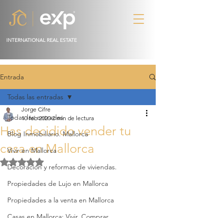
INTERNATIONAL REAL ESTATE
Entrada
Todas las entradas
Jorge Cifre
Todas las entradas
10 feb 2020
2 min de lectura
Has decidido vender tu
Blog Inmobiliario. Mallorca
casa en Mallorca
Vivir en Mallorca
Obtuvo NaN de 5 estrellas.
Decoración y reformas de viviendas.
Propiedades de Lujo en Mallorca
Propiedades a la venta en Mallorca
Casas en Mallorca: Vivir, Comprar