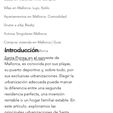
Villas en Mallorca: Lujo, Estilo
Apartamentos en Mallorca: Comodidad
Únete a eXp Realty
Activos Singulares Mallorca
Comprar vivienda en Mallorca | Guía
Introducción
Vender vivienda en Mallorca
Santa Ponsa, en el suroeste de 
Aspectos legales y fiscales
Mallorca, es conocida por sus playas, 
su puerto deportivo y, sobre todo, por 
sus exclusivas urbanizaciones. Elegir la 
urbanización adecuada puede marcar 
la diferencia entre una segunda 
residencia perfecta, una inversión 
rentable o un hogar familiar estable. En 
este artículo, exploramos las 
principales urbanizaciones de Santa 