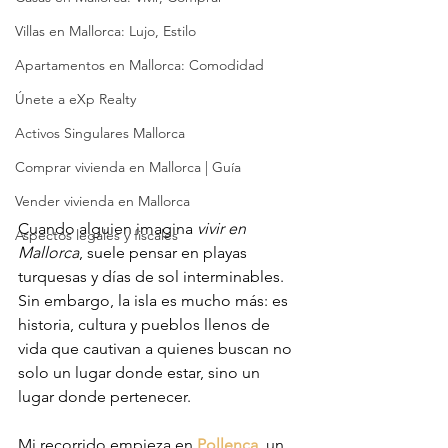
Villas en Mallorca: Lujo, Estilo
Apartamentos en Mallorca: Comodidad
Únete a eXp Realty
Activos Singulares Mallorca
Comprar vivienda en Mallorca | Guía
Vender vivienda en Mallorca
Cuando alguien imagina 
vivir en 
Aspectos legales y fiscales
Mallorca
, suele pensar en playas 
turquesas y días de sol interminables. 
Sin embargo, la isla es mucho más: es 
historia, cultura y pueblos llenos de 
vida que cautivan a quienes buscan no 
solo un lugar donde estar, sino un 
lugar donde pertenecer.
Mi recorrido empieza en 
Pollença
, un 