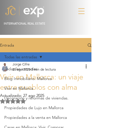
INTERNATIONAL REAL ESTATE
Entrada
Todas las entradas
Jorge Cifre
Todas las entradas
25 ago 2025
3 min de lectura
Vivir en Mallorca: un viaje
Blog Inmobiliario. Mallorca
entre pueblos con alma
Vivir en Mallorca
Actualizado:
27 ago 2025
Decoración y reformas de viviendas.
Obtuvo NaN de 5 estrellas.
Propiedades de Lujo en Mallorca
Propiedades a la venta en Mallorca
Casas en Mallorca: Vivir, Comprar