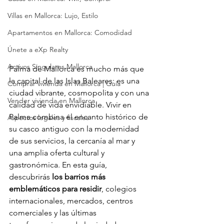
Villas en Mallorca: Lujo, Estilo
Apartamentos en Mallorca: Comodidad
Únete a eXp Realty
Activos Singulares Mallorca
Palma de Mallorca es mucho más que 
la capital de las Islas Baleares: es una 
Comprar vivienda en Mallorca | Guía
ciudad vibrante, cosmopolita y con una 
Vender vivienda en Mallorca
calidad de vida envidiable. Vivir en 
Palma combina el encanto histórico de 
Aspectos legales y fiscales
su casco antiguo con la modernidad 
de sus servicios, la cercanía al mar y 
una amplia oferta cultural y 
gastronómica. En esta guía, 
descubrirás 
los barrios más 
emblemáticos para residir
, colegios 
internacionales, mercados, centros 
comerciales y las últimas 