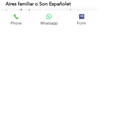
Aires familiar o Son Españolet 
tranquilo
. A esto se suman colegios 
internacionales, mercados, ocio y el 
Phone
Whatsapp
Form
encanto del Mediterráneo. Conocer 
sus barrios es el primer paso para 
encontrar tu hogar ideal en la isla
.
Mallorca
Palma de Mallorca
Vivir en Mallorca
Ver todo
Entradas recientes