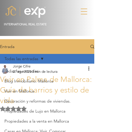
INTERNATIONAL REAL ESTATE
Entrada
Todas las entradas
Jorge Cifre
Todas las entradas
27 ago 2025
3 min de lectura
Vivir en Palma de Mallorca:
Blog Inmobiliario. Mallorca
Guía de barrios y estilo de
Vivir en Mallorca
vida
Decoración y reformas de viviendas.
Obtuvo NaN de 5 estrellas.
Propiedades de Lujo en Mallorca
Propiedades a la venta en Mallorca
Casas en Mallorca: Vivir, Comprar