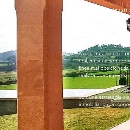
Vender una finca rúst
diferente al de otras 
vivienda. El mercado d
compradores internaci
conexión con la Serra
No se trata solo de p
real, su situación urb
finca mal posicionad
realista puede perman
Si estás pensando en v
con una estrategia cla
inmobiliario con cono