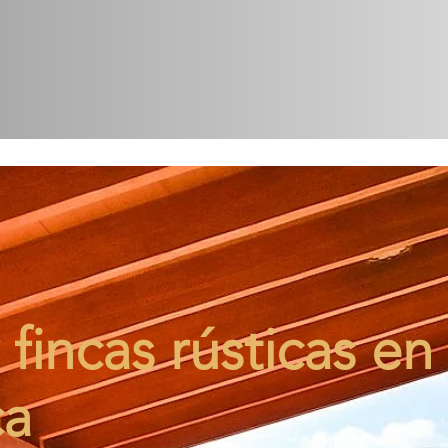
fincas rústicas en
ça