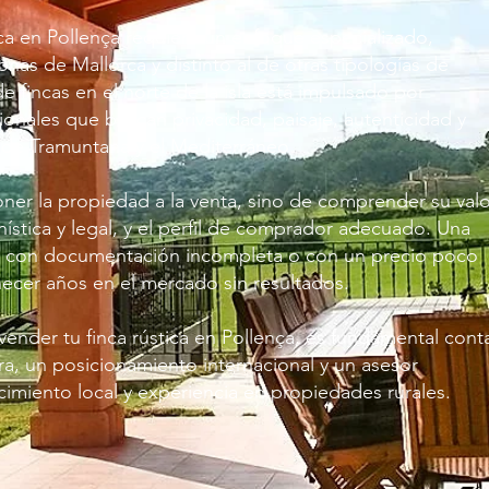
ica en Pollença requiere un enfoque especializado,
zonas de Mallorca y distinto al de otras tipologías de
e fincas en el norte de la isla está impulsado por
onales que buscan privacidad, paisaje, autenticidad y
 de Tramuntana y el Mediterráneo.
oner la propiedad a la venta, sino de comprender su valo
anística y legal, y el perfil de comprador adecuado. Una
a, con documentación incompleta o con un precio poco
ecer años en el mercado sin resultados.
ender tu finca rústica en Pollença, es fundamental cont
ra, un posicionamiento internacional y un asesor
cimiento local y experiencia en propiedades rurales.