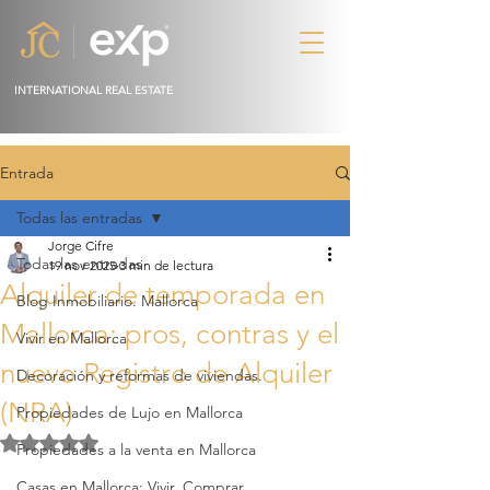
INTERNATIONAL REAL ESTATE
Entrada
Todas las entradas
Jorge Cifre
Todas las entradas
19 nov 2025
3 min de lectura
Alquiler de temporada en
Blog Inmobiliario. Mallorca
Mallorca: pros, contras y el
Vivir en Mallorca
nuevo Registro de Alquiler
Decoración y reformas de viviendas.
(NRA)
Propiedades de Lujo en Mallorca
Obtuvo NaN de 5 estrellas.
Propiedades a la venta en Mallorca
Casas en Mallorca: Vivir, Comprar