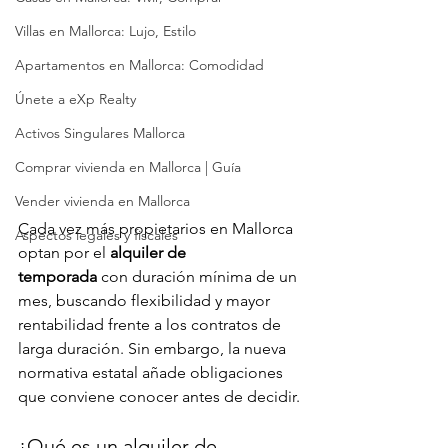
Villas en Mallorca: Lujo, Estilo
Apartamentos en Mallorca: Comodidad
Únete a eXp Realty
Activos Singulares Mallorca
Comprar vivienda en Mallorca | Guía
Vender vivienda en Mallorca
Cada vez más propietarios en Mallorca 
Aspectos legales y fiscales
optan por el 
alquiler de 
temporada
 con duración mínima de un 
mes, buscando flexibilidad y mayor 
rentabilidad frente a los contratos de 
larga duración. Sin embargo, la nueva 
normativa estatal añade obligaciones 
que conviene conocer antes de decidir.
¿Qué es un alquiler de 