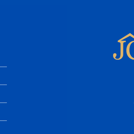
Apartamentos en Mallorca: Comodidad
Únete a eXp R
Comprar vivienda en Mallorca | Guía
Vender vivienda en 