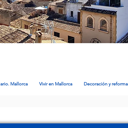
ario. Mallorca
Vivir en Mallorca
Decoración y reformas
ca
Propiedades a la venta en Mallorca
Casas en Mallor