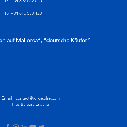
Tel
+34 692 882 030
Tel +34 610 533 123
en auf Mallorca”, “deutsche Käufer”
Email :
contact@jorgecifre.com
Illes Balears España