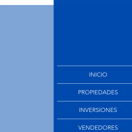
Villas en Mallorca: Lujo, Estilo
Activos Singulares Mallorca
Aspectos legales y fiscales
INICIO
PROPIEDADES
INVERSIONES
VENDEDORES