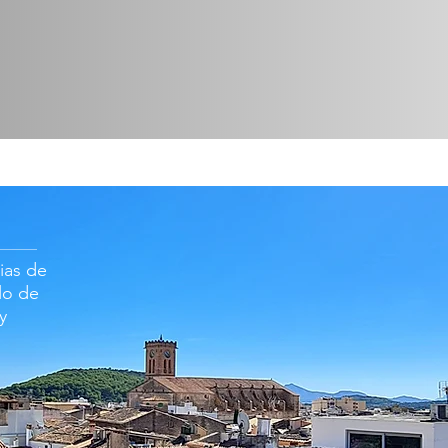
rias de
ilo de
y