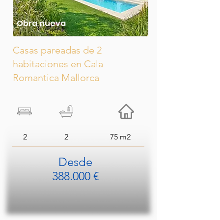
Obra nueva
Casas pareadas de 2
habitaciones en Cala
Romantica Mallorca
2
2
75 m2
Desde
388.000 €