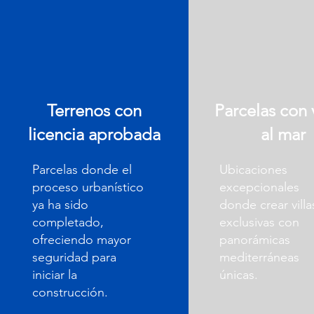
Terrenos con
Parcelas con 
licencia aprobada
al mar
Parcelas donde el
Ubicaciones
proceso urbanístico
excepcionales
ya ha sido
donde crear villa
completado,
exclusivas con
ofreciendo mayor
panorámicas
seguridad para
mediterráneas
iniciar la
únicas.
construcción.