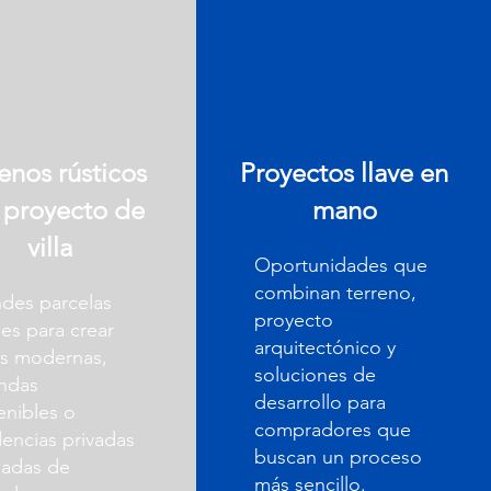
enos rústicos
Proyectos llave en
 proyecto de
mano
villa
Oportunidades que
combinan terreno,
des parcelas
proyecto
les para crear
arquitectónico y
as modernas,
soluciones de
endas
desarrollo para
enibles o
compradores que
dencias privadas
buscan un proceso
adas de
más sencillo.