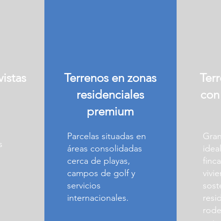
vistas
Terrenos en zonas
Terr
residenciales
con
premium
Parcelas situadas en
Gran
s
áreas consolidadas
idea
cerca de playas,
finc
campos de golf y
vivi
servicios
sost
internacionales.
resi
rode