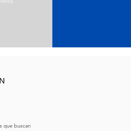
raleza.
EN
es que buscan