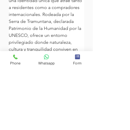
una identidad única que atrae tanto 
a residentes como a compradores 
internacionales. Rodeada por la 
Serra de Tramuntana, declarada 
Patrimonio de la Humanidad por la 
UNESCO, ofrece un entorno 
privilegiado donde naturaleza, 
cultura y tranquilidad conviven en 
perfecta armonía.
Phone
Whatsapp
Form
Además de su belleza histórica, 
Pollença disfruta de una excelente 
oferta gastronómica, galerías de 
arte, boutiques y un animado 
calendario cultural durante todo el 
año. Su proximidad a Port de 
Pollença, Cala Sant Vicenç, campos 
de golf y algunas de las playas más 
exclusivas de Mallorca la convierten 