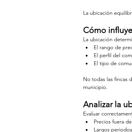
La ubicación equilib
Cómo influye 
La ubicación determ
El rango de prec
El perfil del co
El tipo de comu
No todas las fincas
municipio.
Analizar la ub
Evaluar correctament
Precios fuera d
Largos periodos 