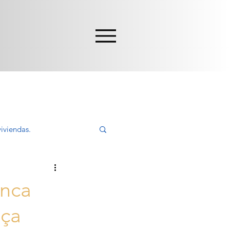
iviendas.
ivir, Comprar
inca
nça