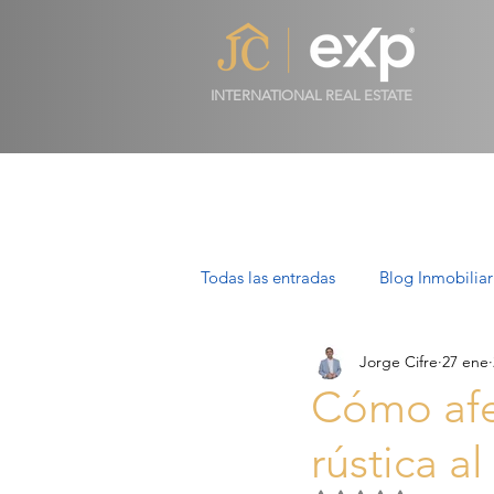
INTERNATIONAL REAL ESTATE
Todas las entradas
Blog Inmobiliar
Jorge Cifre
27 ene
Propiedades de Lujo en Mallorca
Cómo afec
rústica a
Villas en Mallorca: Lujo, Estilo