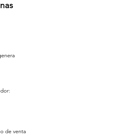
onas
genera 
ador:
o de venta 