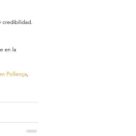
 credibilidad.
e en la 
 en Pollença
, 