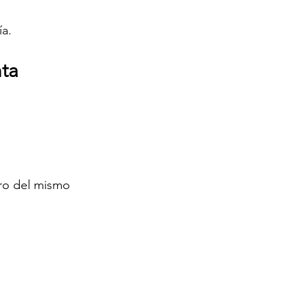
ía.
nta
ro del mismo 