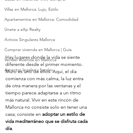
Villas en Mallorca: Lujo, Estilo
Apartamentos en Mallorca: Comodidad
Únete a eXp Realty
Activos Singulares Mallorca
Comprar vivienda en Mallorca | Guía
Hay lugares donde la vida se siente 
Vender vivienda en Mallorca
diferente desde el primer momento. 
Aspectos legales y fiscales
Muro es uno de ellos. Aquí, el día 
comienza con más calma, la luz entra 
de otra manera por las ventanas y el 
tiempo parece adaptarse a un ritmo 
más natural. Vivir en este rincón de 
Mallorca no consiste solo en tener una 
casa; consiste en 
adoptar un estilo de 
vida mediterráneo que se disfruta cada 
día
.