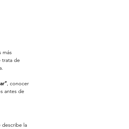
s más 
 trata de 
a.
mar”
, conocer 
s antes de 
 describe la 