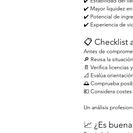
✔️ Estabilidad del va
✔️ Mayor liquidez en
✔️ Potencial de ingre
✔️ Experiencia de vid
📋 Checklist 
Antes de compromet
🔎 Revisa la situació
📄 Verifica licencias 
📐 Evalúa orientación
🌅 Comprueba posibl
💶 Considera costes
Un análisis profesion
📈 ¿Es buena