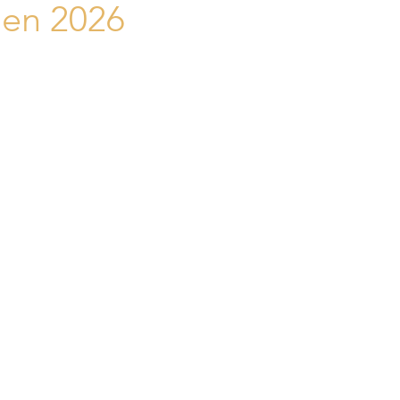
en 2026
Comprar vivienda en Mallorca | Guía
Vender vivienda en Mallo
trellas.