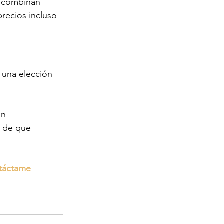
 combinan 
precios incluso 
 una elección 
on 
s de que 
ntáctame 