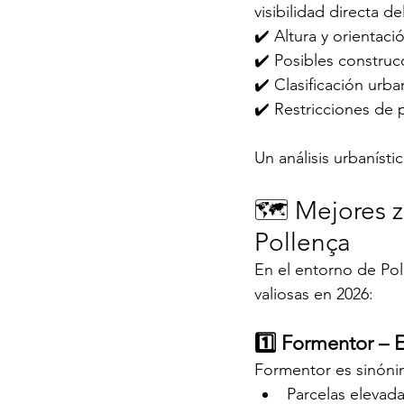
visibilidad directa d
✔️ Altura y orientaci
✔️ Posibles construc
✔️ Clasificación urba
✔️ Restricciones de 
Un análisis urbanísti
🗺️ Mejores z
Pollença
En el entorno de Poll
valiosas en 2026:
1️⃣ Formentor – E
Formentor es sinóni
Parcelas elevad