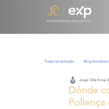
INTERNATIONAL REAL ESTATE
Todas las entradas
Blog Inmobiliar
Jorge Cifre
4 mar
2
Propiedades de Lujo en Mallorca
Dónde co
Pollença 
Villas en Mallorca: Lujo, Estilo