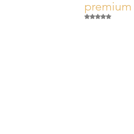
premium 
Activos Singulares Mallorca
Obtuvo NaN de 5 es
Aspectos legales y fiscales