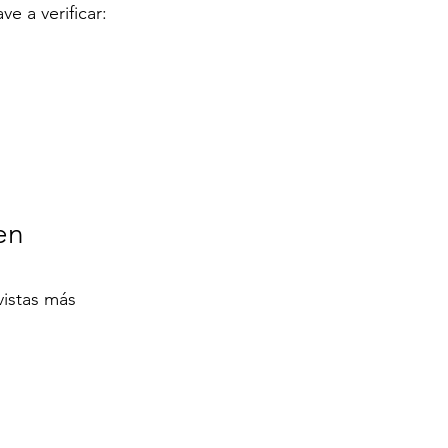
e a verificar:
en 
vistas más 