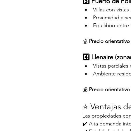
3️⃣ Puerto de Pol
Villas con vistas
Proximidad a ser
Equilibrio entr
💰 
Precio orientativo
4️⃣ Llenaire (zon
Vistas parciales
Ambiente reside
💰 
Precio orientativo
⭐ Ventajas d
Las propiedades con 
✔️ Alta demanda inte