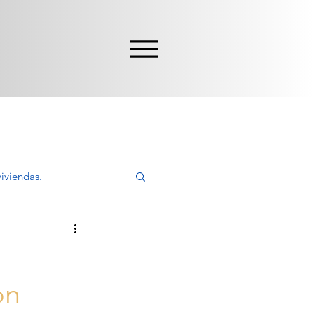
iviendas.
ivir, Comprar
ón