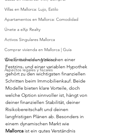
Villas en Mallorca: Lujo, Estilo
Apartamentos en Mallorca: Comodidad
Únete a eXp Realty
Activos Singulares Mallorca
Comprar vivienda en Mallorca | Guía
Die Entscheidung zwischen einer 
Vender vivienda en Mallorca
Festzins- und einer variablen Hypothek 
Aspectos legales y fiscales
gehört zu den wichtigsten finanziellen 
Schritten beim Immobilienkauf. Beide 
Modelle bieten klare Vorteile, doch 
welche Option sinnvoller ist, hängt von 
deiner finanziellen Stabilität, deiner 
Risikobereitschaft und deinen 
langfristigen Plänen ab. Besonders in 
einem dynamischen Markt wie 
Mallorca
 ist ein gutes Verständnis 