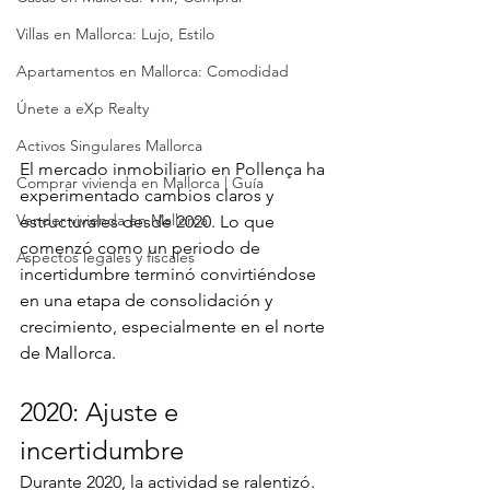
Villas en Mallorca: Lujo, Estilo
Apartamentos en Mallorca: Comodidad
Únete a eXp Realty
Activos Singulares Mallorca
El mercado inmobiliario en Pollença ha 
Comprar vivienda en Mallorca | Guía
experimentado cambios claros y 
Vender vivienda en Mallorca
estructurales desde 2020. Lo que 
comenzó como un periodo de 
Aspectos legales y fiscales
incertidumbre terminó convirtiéndose 
en una etapa de consolidación y 
crecimiento, especialmente en el norte 
de Mallorca.
2020: Ajuste e 
incertidumbre
Durante 2020, la actividad se ralentizó. 