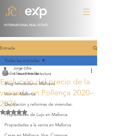
INTERNATIONAL REAL ESTATE
Entrada
Todas las entradas
Jorge Cifre
Todas las entradas
11 mar
2 min de lectura
Evolución del precio de la
Blog Inmobiliario. Mallorca
vivienda en Pollença 2020–
Vivir en Mallorca
2026
Decoración y reformas de viviendas.
Obtuvo NaN de 5 estrellas.
Propiedades de Lujo en Mallorca
Propiedades a la venta en Mallorca
Casas en Mallorca: Vivir, Comprar