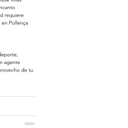
ncanto 
d requiere 
o en Pollença 
deporte, 
un agente 
 provecho de tu 