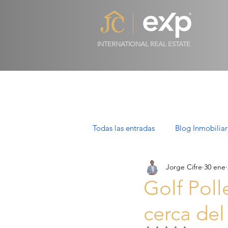
INTERNATIONAL REAL ESTATE
Todas las entradas
Blog Inmobiliar
Jorge Cifre
30 ene
Propiedades de Lujo en Mallorca
Golf Polle
cerca del
Villas en Mallorca: Lujo, Estilo