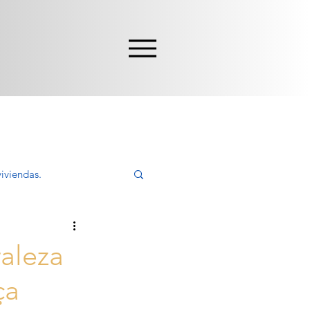
iviendas.
ivir, Comprar
raleza
ça