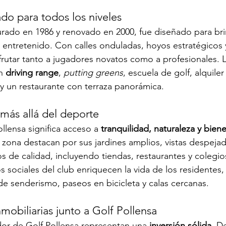
o para todos los niveles
urado en 1986 y renovado en 2000, fue diseñado para bri
y entretenido. Con calles onduladas, hoyos estratégicos 
sfrutar tanto a jugadores novatos como a profesionales. L
n 
driving range
, 
putting greens
, escuela de golf, alquile
 y un restaurante con terraza panorámica.
 más allá del deporte
ollensa significa acceso a 
tranquilidad, naturaleza y biene
zona destacan por sus jardines amplios, vistas despejad
s de calidad, incluyendo tiendas, restaurantes y colegio
s sociales del club enriquecen la vida de los residentes,
 de senderismo, paseos en bicicleta y calas cercanas.
obiliarias junto a Golf Pollensa
dor de Golf Pollensa representan una 
inversión sólida
. D