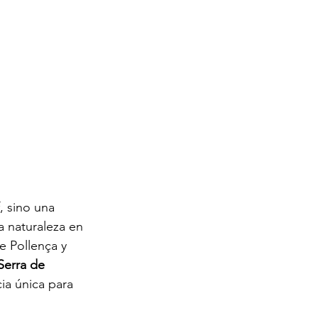
, sino una 
a naturaleza en 
e Pollença y 
Serra de 
ia única para 