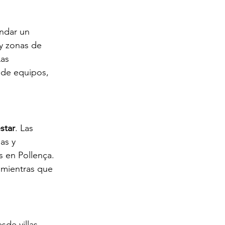
ndar un 
y zonas de 
as 
r de equipos, 
star
. Las 
as y 
s en Pollença. 
 mientras que 
esde villas 