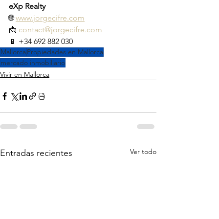
eXp Realty
🌐 
www.jorgecifre.com
📩 
contact@jorgecifre.com
📱 +34 692 882 030
Mallorca
Propiedades en Mallorca
mercado inmobiliario
Vivir en Mallorca
Ver todo
Entradas recientes