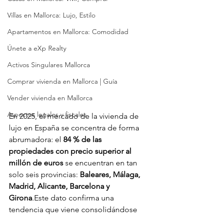
Villas en Mallorca: Lujo, Estilo
Apartamentos en Mallorca: Comodidad
Únete a eXp Realty
Activos Singulares Mallorca
Comprar vivienda en Mallorca | Guía
Vender vivienda en Mallorca
Aspectos legales y fiscales
En 2025, el mercado de la vivienda de 
lujo en España se concentra de forma 
abrumadora: el 
84 % de las 
propiedades con precio superior al 
millón de euros
 se encuentran en tan 
solo seis provincias: 
Baleares, Málaga, 
Madrid, Alicante, Barcelona y 
Girona
.Este dato confirma una 
tendencia que viene consolidándose 