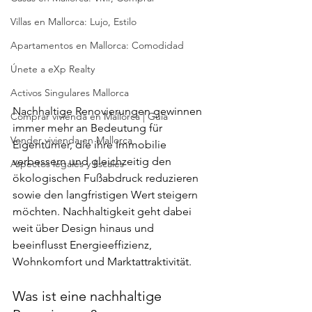
Villas en Mallorca: Lujo, Estilo
Apartamentos en Mallorca: Comodidad
Únete a eXp Realty
Activos Singulares Mallorca
Nachhaltige Renovierungen gewinnen 
Comprar vivienda en Mallorca | Guía
immer mehr an Bedeutung für 
Vender vivienda en Mallorca
Eigentümer, die ihre Immobilie 
verbessern und gleichzeitig den 
Aspectos legales y fiscales
ökologischen Fußabdruck reduzieren 
sowie den langfristigen Wert steigern 
möchten. Nachhaltigkeit geht dabei 
weit über Design hinaus und 
beeinflusst Energieeffizienz, 
Wohnkomfort und Marktattraktivität.
Was ist eine nachhaltige 