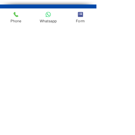
Phone
Whatsapp
Form
JORGE CIFRE
Asesor Inmobiliario
Brokered by eXp
Tel
+34 692 882
030
Tel
+34 610 533
123