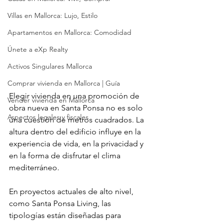
Villas en Mallorca: Lujo, Estilo
Apartamentos en Mallorca: Comodidad
Únete a eXp Realty
Activos Singulares Mallorca
Comprar vivienda en Mallorca | Guía
Elegir vivienda en una promoción de 
Vender vivienda en Mallorca
obra nueva en Santa Ponsa no es solo 
Aspectos legales y fiscales
una cuestión de metros cuadrados. La 
altura dentro del edificio influye en la 
experiencia de vida, en la privacidad y 
en la forma de disfrutar el clima 
mediterráneo.
En proyectos actuales de alto nivel, 
como Santa Ponsa Living, las 
tipologías están diseñadas para 