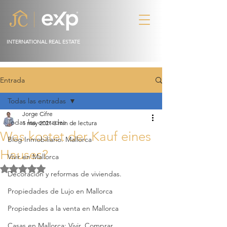
INTERNATIONAL REAL ESTATE
Entrada
Todas las entradas
Jorge Cifre
Todas las entradas
1 may 2021
3 min de lectura
Was kostet der Kauf eines
Blog Inmobiliario. Mallorca
Hauses?
Vivir en Mallorca
Obtuvo NaN de 5 estrellas.
Decoración y reformas de viviendas.
Propiedades de Lujo en Mallorca
Propiedades a la venta en Mallorca
Casas en Mallorca: Vivir, Comprar