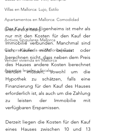
Villas en Mallorca: Lujo, Estilo
Apartamentos en Mallorca: Comodidad
Der Kauf eines Eigenheims ist mehr als 
Únete a eXp Realty
nur mit den Kosten für den Kauf der 
Activos Singulares Mallorca
Immobilie verbunden. Manchmal sind 
Comprar vivienda en Mallorca | Guía
sich Käufer nicht bewusst oder 
berechnen nicht, dass neben dem Preis 
Vender vivienda en Mallorca
des Hauses andere Kosten berechnet 
Aspectos legales y fiscales
werden müssen, sowohl um die 
Hypothek zu schätzen, falls eine 
Finanzierung für den Kauf des Hauses 
erforderlich ist, als auch um die Zahlung 
zu leisten der Immobilie mit 
verfügbaren Ersparnissen.
Derzeit liegen die Kosten für den Kauf 
eines Hauses zwischen 10 und 13 