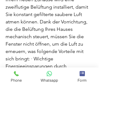
zweiflutige Belüftung installiert, damit 
Sie konstant gefilterte saubere Luft 
atmen können. Dank der Vorrichtung, 
die die Belüftung Ihres Hauses 
mechanisch steuert, müssen Sie die 
Fenster nicht öffnen, um die Luft zu 
erneuern, was folgende Vorteile mit 
sich bringt: · Wichtige 
Energieeinsparungen durch 
Vermeidung von Wärme- oder 
Phone
Whatsapp
Form
Kälteverlusten nach außen . · 
Geräusche von außen stören die Ruhe 
im Innenraum nicht. · Das Auftreten 
von Schimmel, Feuchtigkeit, Gerüchen 
und giftigen Gasen wird verhindert. 
Diese Effizienzsteigerungen helfen, 
den CO2-Ausstoß zu reduzieren, also 
jeden Tag - mühelos und ohne Sorgen