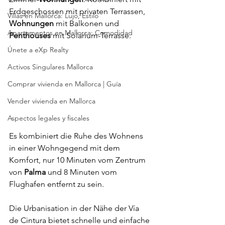
Erdgeschossen mit privaten Terrassen, 
Villas en Mallorca: Lujo, Estilo
Wohnungen
 mit Balkonen und 
Apartamentos en Mallorca: Comodidad
Penthouses
 mit Solarium-Terrasse.
Únete a eXp Realty
Activos Singulares Mallorca
Comprar vivienda en Mallorca | Guía
Vender vivienda en Mallorca
Aspectos legales y fiscales
Es kombiniert die Ruhe des Wohnens 
in einer Wohngegend mit dem 
Komfort, nur 10 Minuten vom Zentrum 
von 
Palma
 und 8 Minuten vom 
Flughafen entfernt zu sein.
Die Urbanisation in der Nähe der Vía 
de Cintura bietet schnelle und einfache 