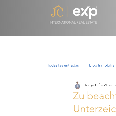
INTERNATIONAL REAL ESTATE
Todas las entradas
Blog Inmobiliar
Jorge Cifre
21 jun 
Propiedades de Lujo en Mallorca
Zu beach
Unterzei
Villas en Mallorca: Lujo, Estilo