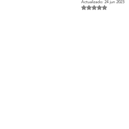
Actualizado:
24 jun 2023
Obtuvo NaN de 5 es
Activos Singulares Mallorca
Aspectos legales y fiscales