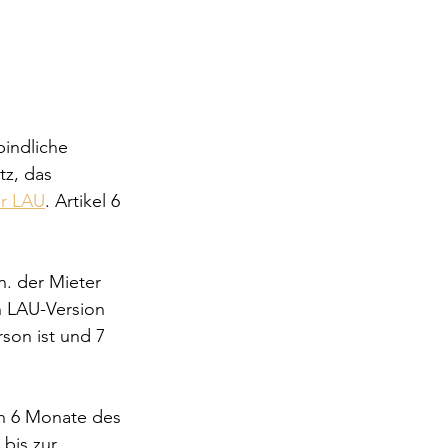
indliche 
z, das 
er LAU
. Artikel 6 
n. der Mieter 
 LAU-Version 
son ist und 7 
en 6 Monate des 
bis zur 