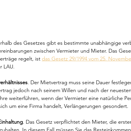
erhalb des Gesetzes gibt es bestimmte unabhängige verb
Vereinbarungen zwischen Vermieter und Mieter. Das Geset
rträge regelt, ist 
das Gesetz 29/1994 vom 25. Novemb
er LAU.
erhältnisses
. Der Mietvertrag muss seine Dauer festlege
rtrag jedoch nach seinem Willen und nach der neuesten
hre weiterführen, wenn der Vermieter eine natürliche Per
sich um eine Firma handelt, Verlängerungen gesondert.
Einhaltung
. Das Gesetz verpflichtet den Mieter, die erst
nzuhalten. In diesem Fall müssen Sie das Resteinkommen 