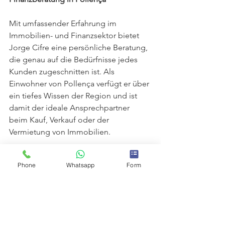
Mit umfassender Erfahrung im 
Immobilien- und Finanzsektor bietet 
Jorge Cifre eine persönliche Beratung, 
die genau auf die Bedürfnisse jedes 
Kunden zugeschnitten ist. Als 
Einwohner von Pollença verfügt er über 
ein tiefes Wissen der Region und ist 
damit der ideale Ansprechpartner 
beim Kauf, Verkauf oder der 
Vermietung von Immobilien.
Jorge Cifre verbindet Professionalität, 
Phone
Whatsapp
Form
Vertrauen und eine persönliche 
Betreuung, um den Erfolg jeder 
Transaktion sicherzustellen. Sein Ziel ist 
es, jedem Kunden zu helfen, die 
Traumimmobilie oder die passende 