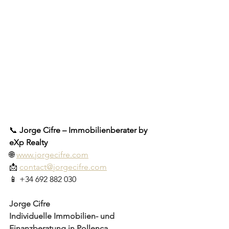
📞 
Jorge Cifre – Immobilienberater by 
eXp Realty
🌐 
www.jorgecifre.com
📩 
contact@jorgecifre.com
📱 +34 692 882 030
Jorge Cifre
Individuelle Immobilien- und 
Finanzberatung in Pollença