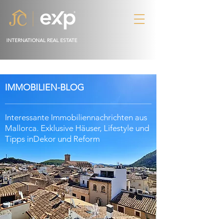
INTERNATIONAL REAL ESTATE
IMMOBILIEN-BLOG
Interessante Immobiliennachrichten aus
Mallorca. Exklusive Häuser, Lifestyle und
Tipps in
Dekor
und Reform