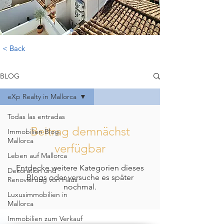
< Back
BLOG
eXp Realty in Mallorca
Todas las entradas
Beitrag demnächst
Immobilien Blog.
Mallorca
verfügbar
Leben auf Mallorca
Entdecke weitere Kategorien dieses
Dekoration und
Blogs oder versuche es später
Renovierung von Häus
nochmal.
Luxusimmobilien in
Mallorca
Immobilien zum Verkauf