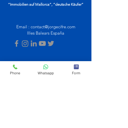
“Immobilien auf Mallorca”, “deutsche Käufer”
Email :
contact@jorgecifre.com
Illes Balears España
Phone
Whatsapp
Form
Häuser zum Verkauf auf Mallorca
Villen zum Verkauf auf Mallorca
Wohnungen zum Verkauf auf Mallorca