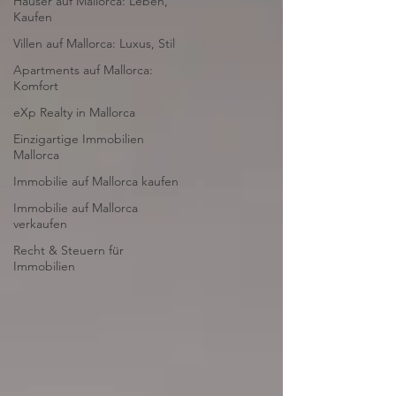
Häuser auf Mallorca: Leben,
Kaufen
Villen auf Mallorca: Luxus, Stil
Apartments auf Mallorca:
Komfort
eXp Realty in Mallorca
Einzigartige Immobilien
Mallorca
Immobilie auf Mallorca kaufen
Immobilie auf Mallorca
verkaufen
Recht & Steuern für
Immobilien