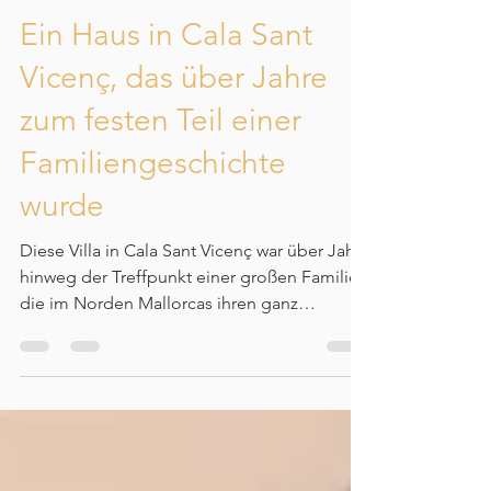
Jorge Cifre
31. März
2 Min. Lesezeit
Ein Haus in Cala Sant
Vicenç, das über Jahre
zum festen Teil einer
Familiengeschichte
wurde
Diese Villa in Cala Sant Vicenç war über Jahre
hinweg der Treffpunkt einer großen Familie,
die im Norden Mallorcas ihren ganz
persönlichen Ort für gemeinsame Sommer,
Erholung und wertvolle Zeit miteinander
gefunden hat.