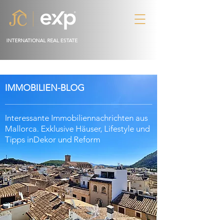
INTERNATIONAL REAL ESTATE
IMMOBILIEN-BLOG
Interessante Immobiliennachrichten aus
Mallorca. Exklusive Häuser, Lifestyle und
Tipps in
Dekor
und Reform