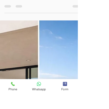
Mallorca analysieren?
Der Kauf einer Luxus-Neubauimmobilie auf
Mallorca ist eine strategische Entscheidung.
Dieser Leitfaden zeigt, welche Faktoren
anspruchsvolle Käufer vor dem Erwerb
analysieren sollten – von Lage und
Bauqualität bis zur langfristigen
Wertstabilität und rechtlichen Sicherheit.
Phone
Whatsapp
Form