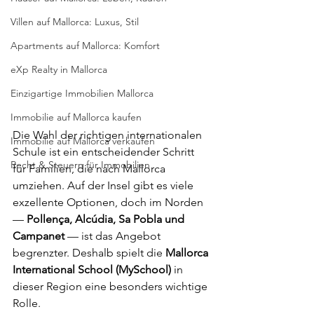
Villen auf Mallorca: Luxus, Stil
Apartments auf Mallorca: Komfort
eXp Realty in Mallorca
Einzigartige Immobilien Mallorca
Immobilie auf Mallorca kaufen
Die Wahl der richtigen internationalen 
Immobilie auf Mallorca verkaufen
Schule ist ein entscheidender Schritt 
Recht & Steuern für Immobilien
für Familien, die nach Mallorca 
umziehen. Auf der Insel gibt es viele 
exzellente Optionen, doch im Norden 
— 
Pollença, Alcúdia, Sa Pobla und 
Campanet
 — ist das Angebot 
begrenzter. Deshalb spielt die 
Mallorca 
International School (MySchool)
 in 
dieser Region eine besonders wichtige 
Rolle.