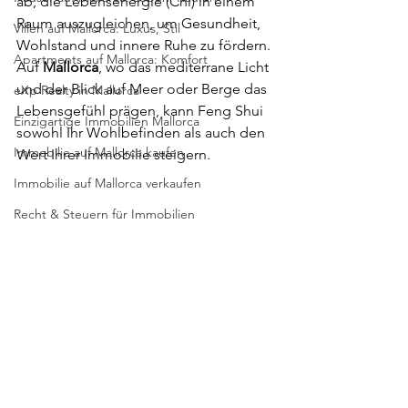
ab, die Lebensenergie (Chi) in einem 
Raum auszugleichen, um Gesundheit, 
Villen auf Mallorca: Luxus, Stil
Wohlstand und innere Ruhe zu fördern. 
Apartments auf Mallorca: Komfort
Auf 
Mallorca
, wo das mediterrane Licht 
und der Blick auf Meer oder Berge das 
eXp Realty in Mallorca
Lebensgefühl prägen, kann Feng Shui 
Einzigartige Immobilien Mallorca
sowohl Ihr Wohlbefinden als auch den 
Immobilie auf Mallorca kaufen
Wert Ihrer Immobilie steigern.
Immobilie auf Mallorca verkaufen
Recht & Steuern für Immobilien