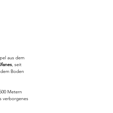
mpel aus dem 
Ufanes
, seit 
s dem Boden 
500 Metern 
es verborgenes 