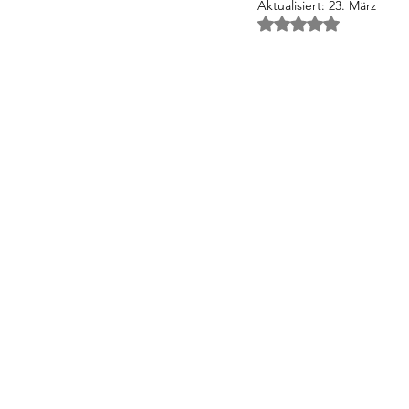
Aktualisiert:
23. März
Mit NaN von 5 Ster
Einzigartige Immobilien Mallorca
Recht & Steuern für Immobilien