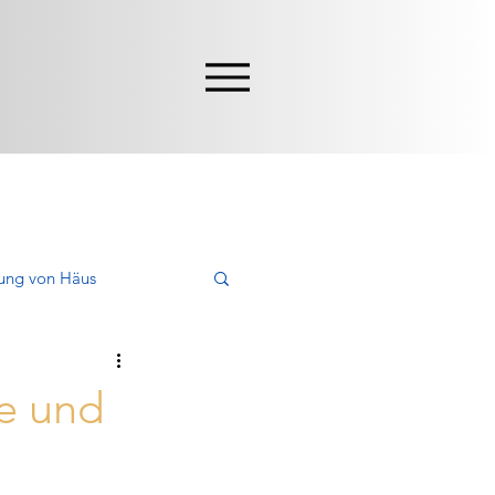
ung von Häus
en, Kaufen
e und