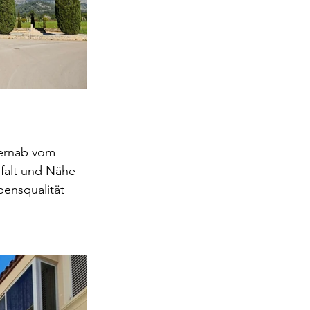
fernab vom 
lfalt und Nähe 
bensqualität 