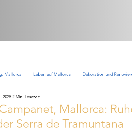
g. Mallorca
Leben auf Mallorca
Dekoration und Renovier
. 2025
2 Min. Lesezeit
Immobilien zum Verkauf in Mallorca
Häuser auf Mallorca: Leb
 Campanet, Mallorca: Ruh
der Serra de Tramuntana
Apartments auf Mallorca: Komfort
eXp Realty in Mallorca