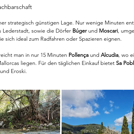
chbarschaft
ner strategisch günstigen Lage. Nur wenige Minuten entf
s Lederstadt, sowie die Dörfer 
Búger
 und 
Moscari
, umge
ie sich ideal zum Radfahren oder Spazieren eignen.
reicht man in nur 15 Minuten 
Pollença
 und 
Alcudia
, wo e
llorcas liegen. Für den täglichen Einkauf bietet 
Sa Pob
und Eroski.