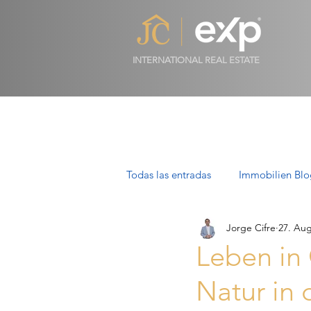
INTERNATIONAL REAL ESTATE
Todas las entradas
Immobilien Blo
Jorge Cifre
27. Aug
Luxusimmobilien in Mallorca
Leben in
Natur in 
Villen auf Mallorca: Luxus, Stil