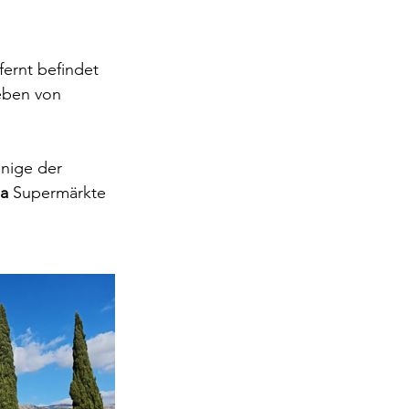
ernt befindet 
ben von 
inige der 
la
 Supermärkte 