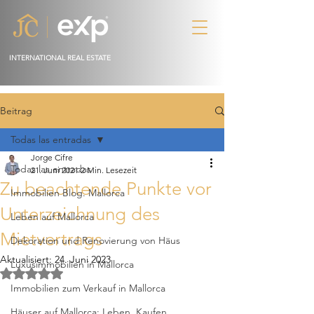
INTERNATIONAL REAL ESTATE
Beitrag
Todas las entradas
Jorge Cifre
Todas las entradas
21. Juni 2021
2 Min. Lesezeit
Zu beachtende Punkte vor
Immobilien Blog. Mallorca
Unterzeichnung des
Leben auf Mallorca
Mietvertrags
Dekoration und Renovierung von Häus
Aktualisiert:
24. Juni 2023
Luxusimmobilien in Mallorca
Mit NaN von 5 Sternen bewertet.
Immobilien zum Verkauf in Mallorca
Häuser auf Mallorca: Leben, Kaufen