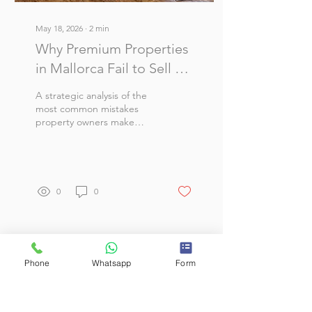
May 18, 2026
∙
2
min
Why Premium Properties
in Mallorca Fail to Sell —
And What Owners Often
A strategic analysis of the
Get Wrong
most common mistakes
property owners make
when selling in Mallorca’s
premium market, and how
poor positioning can
reduce both buyer interest
and final sale value.
0
0
Load More
Phone
Whatsapp
Form