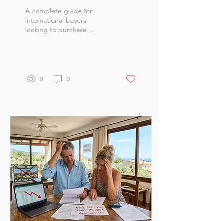
Mallorca in 2026
A complete guide for
international buyers
looking to purchase
property in Mallorca,
including legal steps, costs
and market considerations.
0
0