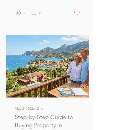
strongest long-term
potential and how to
identify opportunities
2
0
beyond the obvious
listings.
May 21, 2026
∙
2
min
Step-by-Step Guide to
Buying Property in