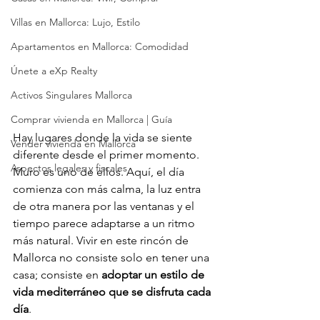
Villas en Mallorca: Lujo, Estilo
Apartamentos en Mallorca: Comodidad
Únete a eXp Realty
Activos Singulares Mallorca
Comprar vivienda en Mallorca | Guía
Hay lugares donde la vida se siente 
Vender vivienda en Mallorca
diferente desde el primer momento. 
Aspectos legales y fiscales
Muro es uno de ellos. Aquí, el día 
comienza con más calma, la luz entra 
de otra manera por las ventanas y el 
tiempo parece adaptarse a un ritmo 
más natural. Vivir en este rincón de 
Mallorca no consiste solo en tener una 
casa; consiste en 
adoptar un estilo de 
vida mediterráneo que se disfruta cada 
día
.