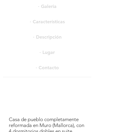
· Galeria
· Características
· Descripción
· Lugar
· Contacto
Casa de pueblo completamente
reformada en Muro (Mallorca), con
4 dormitorios dobles en suite,