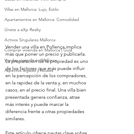
Villas en Mallorca: Lujo, Estilo
Apartamentos en Mallorca: Comodidad
Únete a eXp Realty
Activos Singulares Mallorca
Vender una villa en Pollença implica 
Comprar vivienda en Mallorca | Guía
más que poner un precio y publicarla. 
Vender vivienda en Mallorca
La preparación de la propiedad es uno 
de los factores que más puede influir 
Aspectos legales y fiscales
en la percepción de los compradores, 
en la rapidez de la venta y, en muchos 
casos, en el precio final. Una villa bien 
presentada genera confianza, atrae 
más interés y puede marcar la 
diferencia frente a otras propiedades 
similares.
Este artículo ofrece pautas clave sobre 