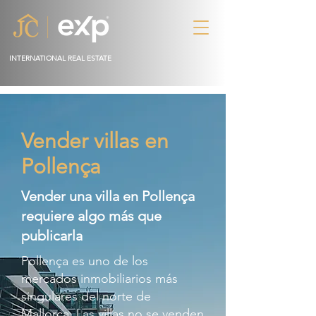
INTERNATIONAL REAL ESTATE
Vender villas en
Pollença
Vender una villa en Pollença
requiere algo más que
publicarla
Pollença es uno de los
mercados inmobiliarios más
singulares del norte de
Mallorca. Las villas no se venden