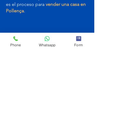
es el proceso para
vender una casa en
Pollença
.
Phone
Whatsapp
Form
¿Estás valorando vender
tu villa en Pollença?
Si eres propietario de una villa en
Pollença y estás considerando vender,
puedo ayudarte a analizar tu caso
concreto y valorar las distintas
opciones antes de tomar una decisión.
👉 Solicitar una valoración profesional
y confidencial