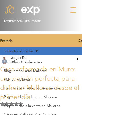
INTERNATIONAL REAL ESTATE
Entrada
Todas las entradas
Jorge Cifre
Todas las entradas
27 abr
2 min de lectura
Casa reformada en Muro:
Blog Inmobiliario. Mallorca
una opción perfecta para
Vivir en Mallorca
disfrutar Mallorca desde el
Decoración y reformas de viviendas.
primer día
Propiedades de Lujo en Mallorca
Obtuvo NaN de 5 estrellas.
Propiedades a la venta en Mallorca
Casas en Mallorca: Vivir, Comprar