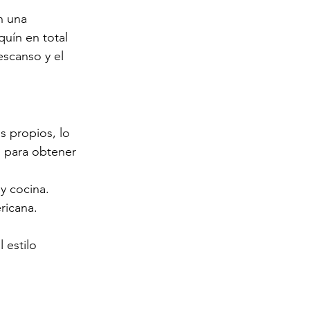
n una 
quín en total 
escanso y el 
s propios, lo 
o para obtener 
y cocina.
ricana.
 estilo 