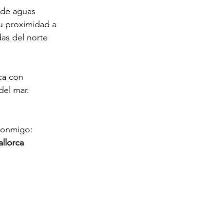
 de aguas 
Su proximidad a 
as del norte 
ca con 
del mar.
 conmigo:
allorca