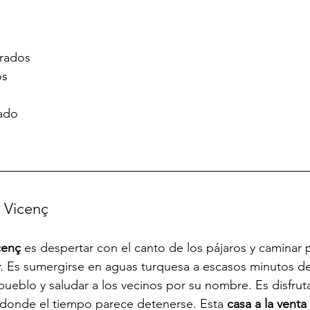
rados
os
ado
t Vicenç
cenç
 es despertar con el canto de los pájaros y caminar
r. Es sumergirse en aguas turquesa a escasos minutos d
ueblo y saludar a los vecinos por su nombre. Es disfrutar
r donde el tiempo parece detenerse. Esta 
casa a la venta