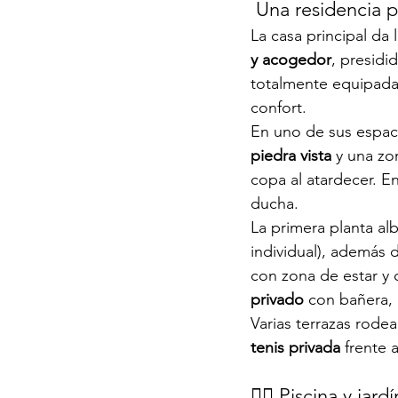
 Una residencia p
La casa principal da
y acogedor
, presidi
totalmente equipada y
confort.
En uno de sus espaci
piedra vista
 y una zo
copa al atardecer. E
ducha.
La primera planta al
individual), además d
con zona de estar y 
privado
 con bañera,
Varias terrazas rodea
tenis privada
 frente a
🏊‍♂️ Piscina y jard