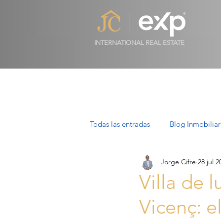
INTERNATIONAL REAL ESTATE
Todas las entradas
Blog Inmobiliar
Jorge Cifre
28 jul 2
Propiedades de Lujo en Mallorca
Villa de 
Vicenç: e
Villas en Mallorca: Lujo, Estilo