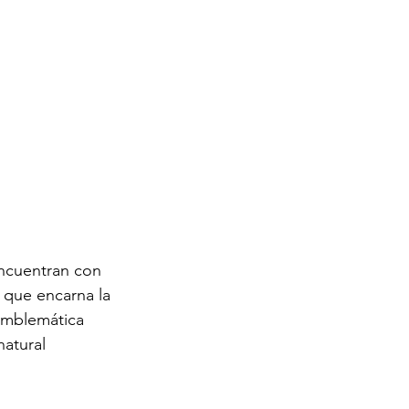
ncuentran con 
 que encarna la 
 emblemática 
natural 