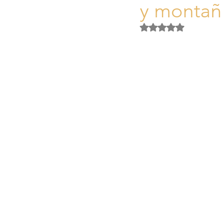
y montañ
Activos Singulares Mallorca
Obtuvo NaN de 5 es
Aspectos legales y fiscales