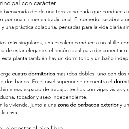
rincipal con carácter
 la bienvenida desde una terraza soleada que conduce a 
do por una chimenea tradicional. El comedor se abre a u
 una práctica coladuría, pensadas para la vida diaria sin
os más singulares, una escalera conduce a un altillo con
na de estar elegante: el rincón ideal para desconectar o
n esta planta también hay un dormitorio y un baño inde
berga 
cuatro dormitorios
 más (dos dobles, uno con dos 
e dos baños. En el nivel superior se encuentra el 
dormit
chimenea, espacio de trabajo, techos con vigas vistas y 
 ducha, tocador y aseo independiente.
n la vivienda, junto a una 
zona de barbacoa exterior
 y u
 la casa.
ín: bienestar al aire libre