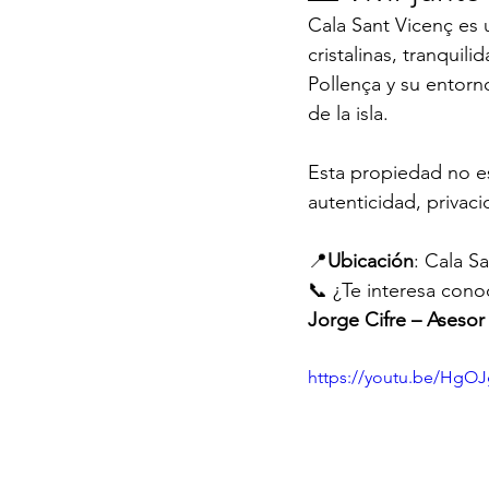
Cala Sant Vicenç es 
cristalinas, tranquil
Pollença y su entorn
de la isla.
Esta propiedad no es
autenticidad, privac
📍
Ubicación
: Cala S
📞 ¿Te interesa con
Jorge Cifre – Asesor
https://youtu.be/HgOJ