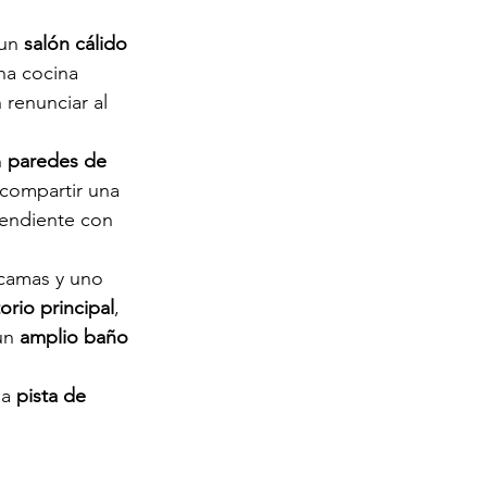
un 
salón cálido 
na cocina 
 renunciar al 
 
paredes de 
 compartir una 
pendiente con 
camas y uno 
orio principal
, 
un 
amplio baño 
na 
pista de 