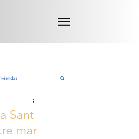
iviendas.
ivir, Comprar
la Sant
tre mar