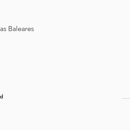
las Baleares
ad