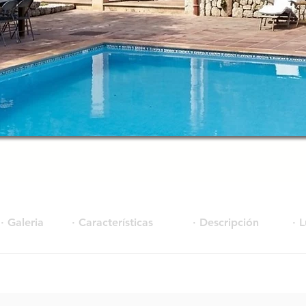
· Galeria
· Características
· Descripción
· 